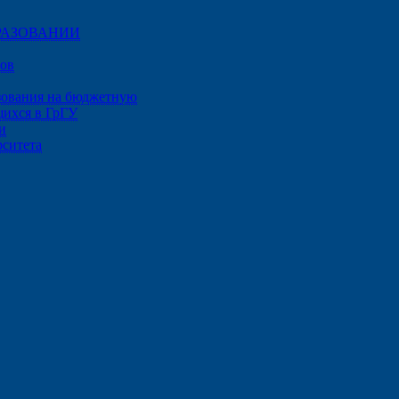
РАЗОВАНИИ
зов
зования на бюджетную
щихся в ГрГУ
и
рситета