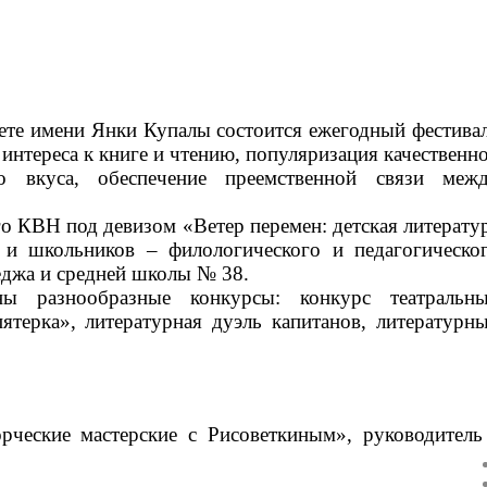
тете имени Янки Купалы состоится ежегодный фестива
 интереса к книге и чтению, популяризация качественн
го вкуса, обеспечение преемственной связи меж
го КВН под девизом «Ветер перемен: детская литерату
 и школьников – филологического и педагогическо
еджа и средней школы № 38.
ы разнообразные конкурсы: конкурс театральн
ятерка», литературная дуэль капитанов, литературн
орческие мастерские с Рисоветкиным», руководитель