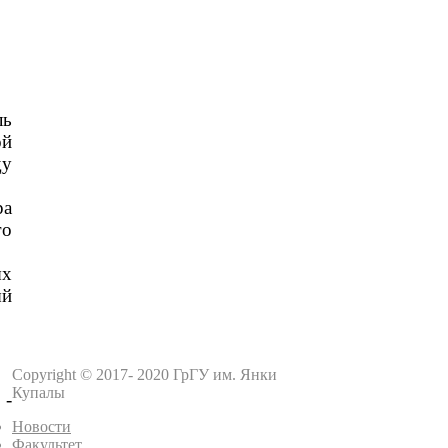
ль
ой
ду
ра
го
ых
ый
Copyright © 2017- 2020 ГрГУ им. Янки
Купалы
 -
Новости
Факультет