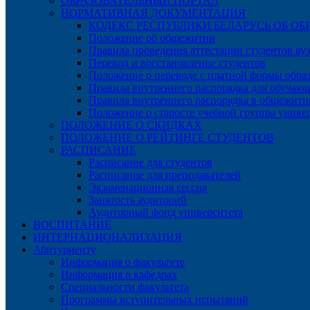
ОБРАЗОВАТЕЛЬНЫЙ ПОРТАЛ
НОРМАТИВНАЯ ДОКУМЕНТАЦИЯ
КОДЕКС РЕСПУБЛИКИ БЕЛАРУСЬ ОБ ОБ
Положение об общежитии
Правила проведения аттестации студентов ву
Перевод и восстановление студентов
Положение о переводе с платной формы обра
Правила внутреннего распорядка для обучаю
Правила внутреннего распорядка в общежити
Положение о старосте учебной группы униве
ПОЛОЖЕНИЕ О СКИДКАХ
ПОЛОЖЕНИЕ О РЕЙТИНГЕ СТУДЕНТОВ
РАСПИСАНИЕ
Расписание для студентов
Расписание для преподавателей
Экзаменационная сессия
Занятость аудиторий
Аудиторный фонд университета
ВОСПИТАНИЕ
ИНТЕРНАЦИОНАЛИЗАЦИЯ
Абитуриенту
Информация о факультете
Информация о кафедрах
Специальности факультета
Программы вступительных испытаний