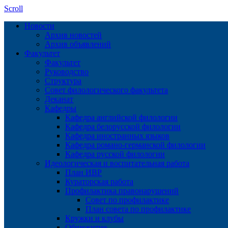
Scroll
Новости
Архив новостей
Архив объявлений
Факультет
Факультет
Руководство
Структура
Совет филологического факультета
Деканат
Кафедры
Кафедра английской филологии
Кафедра белорусской филологии
Кафедра иностранных языков
Кафедра романо-германской филологии
Кафедра русской филологии
Идеологическая и воспитательная работа
План ИВР
Кураторская работа
Профилактика правонарушений
Совет по профилактике
План совета по профилактике
Кружки и клубы
Общежитие