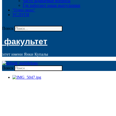
Часто задаваемые вопросы
Где работают наши выпускники
"Одно окно"
УСЛУГИ
Поиск
 факультет
рситет имени Янки Купалы
Поиск