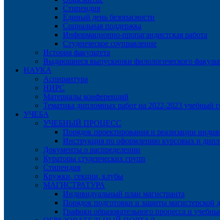
Стипендия
Единый день безопасности
Социальная поддержка
Информационно-пропагандистская работа
Студенческое соуправление
История факультета
Выдающиеся выпускники филологического факульт
НАУКА
Аспирантура
НИРС
Материалы конференций
Тематика дипломных работ на 2022-2023 учебный г
УЧЕБА
УЧЕБНЫЙ ПРОЦЕСС
Порядок проектирования и реализации индиви
Инструкция по оформлению курсовых и дип
Документы о распределении
Кураторы студенческих групп
Стипендия
Кружки, секции, клубы
МАГИСТРАТУРА
Индивидуальный план магистранта
Порядок подготовки и защиты магистерской 
Графики образовательного процесса и учебны