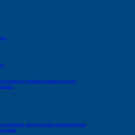
ета
од
дуального учебного плана студента
ломных
диссертации: методические рекомендации
е планы